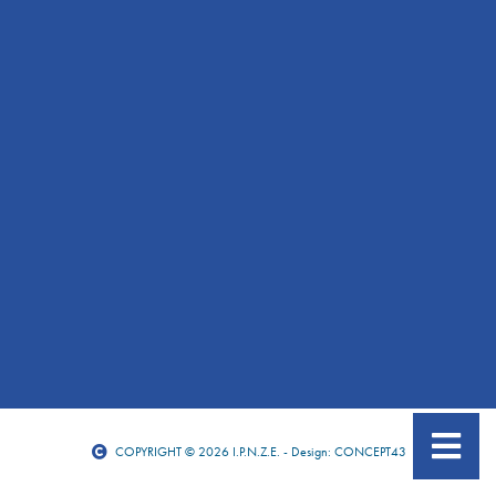
COPYRIGHT © 2026 I.P.N.Z.E. - Design: CONCEPT43