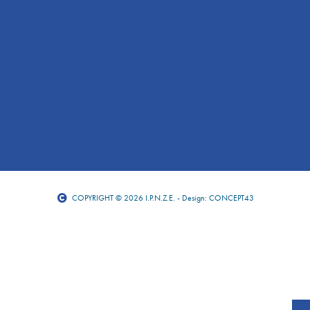
COPYRIGHT © 2026 I.P.N.Z.E. - Design: CONCEPT43